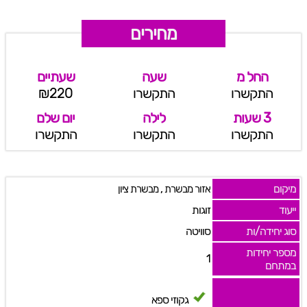
מחירים
החל מ
שעה
שעתיים
התקשרו
התקשרו
₪220
3 שעות
לילה
יום שלם
התקשרו
התקשרו
התקשרו
מיקום
,
אזור מבשרת
מבשרת ציון
ייעוד
זוגות
סוג יחידה/ות
סוויטה
מספר יחידות
1
במתחם
גקוזי ספא