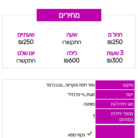
מחירים
החל מ
שעה
שעתיים
₪250
התקשרו
₪250
3 שעות
לילה
יום שלם
₪300
₪600
התקשרו
מיקום
,
אזור חיפה והקריות
גבע כרמל
ייעוד
זוגות, גיי פרנדלי
סוג יחידה/ות
סוויטה
מספר יחידות
1
במתחם
גקוזי ספא