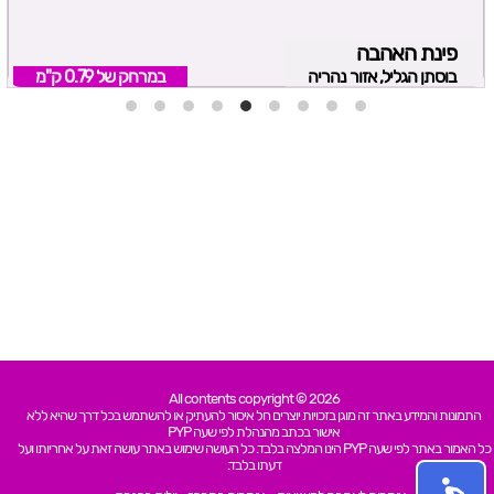
פינת האהבה
בוסתן הגליל, אזור נהריה
במרחק של
0.79 ק"מ
All contents copyright © 2026
התמונות והמידע באתר זה מוגן בזכויות יוצרים חל איסור להעתיק או להשתמש בכל דרך שהיא ללא
אישור בכתב מהנהלת לפי שעה PYP
כל האמור באתר לפי שעה PYP הינו המלצה בלבד. כל העושה שימוש באתר עושה זאת על אחריותו ועל
דעתו בלבד.