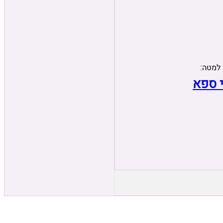
 למטה:
י ספא