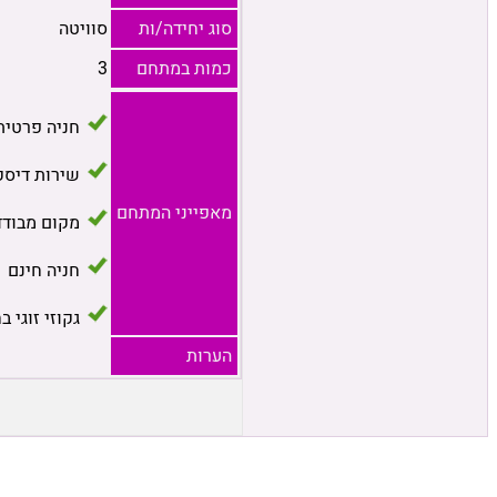
סוג יחידה/ות
סוויטה
כמות במתחם
3
חניה פרטית
שירות דיסק
מאפייני המתחם
מקום מבודד
חניה חינם
גקוזי זוגי ב
הערות