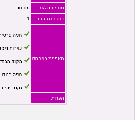
סוג יחידה/ות
סוויטה
כמות במתחם
1
חניה פרטית
שירות דיסק
מאפייני המתחם
מקום מבודד
חניה חינם
גקוזי זוגי ב
הערות