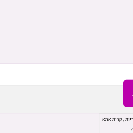
יות
,
קרית אתא
י