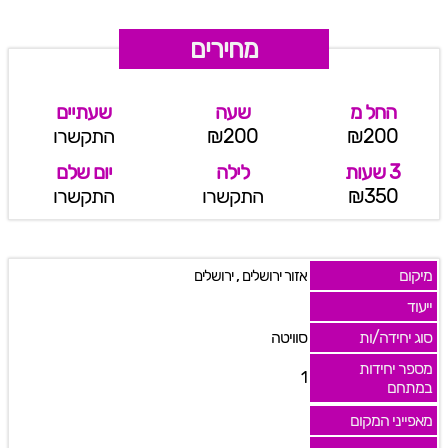
מחירים
החל מ
שעה
שעתיים
₪200
₪200
התקשרו
3 שעות
לילה
יום שלם
₪350
התקשרו
התקשרו
מיקום
,
אזור ירושלים
ירושלים
ייעוד
סוג יחידה/ות
סוויטה
מספר יחידות
1
במתחם
מאפייני המקום