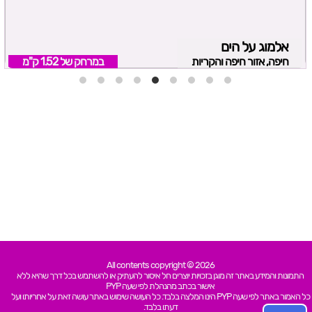
אלמוג על הים
חיפה, אזור חיפה והקריות
במרחק של
1.52 ק"מ
All contents copyright © 2026
התמונות והמידע באתר זה מוגן בזכויות יוצרים חל איסור להעתיק או להשתמש בכל דרך שהיא ללא
אישור בכתב מהנהלת לפי שעה PYP
כל האמור באתר לפי שעה PYP הינו המלצה בלבד. כל העושה שימוש באתר עושה זאת על אחריותו ועל
דעתו בלבד.