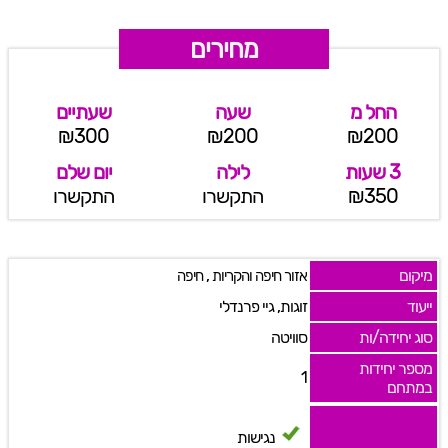
מחירים
החל מ
שעה
שעתיים
₪300
₪200
₪200
3 שעות
לילה
יום שלם
₪350
התקשרו
התקשרו
מיקום
,
אזור חיפה והקריות
חיפה
ייעוד
זוגות, גיי פרנדלי
סוג יחידה/ות
סוויטה
מספר יחידות
1
במתחם
נגישות