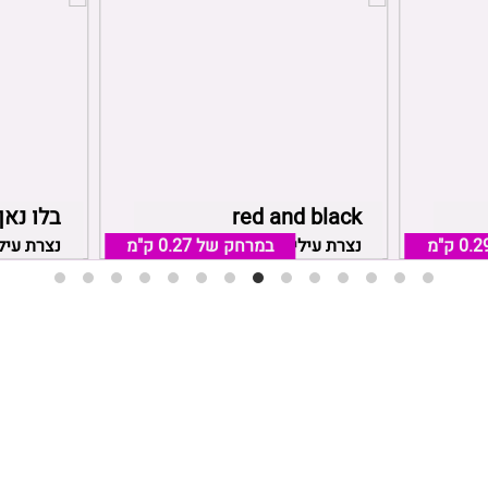
red and black‏
בלו נאן
0.2 ק"מ
ילית
במרחק של
0.27 ק"מ
נצרת עילית, אזור נצרת עילית
נצרת עילי