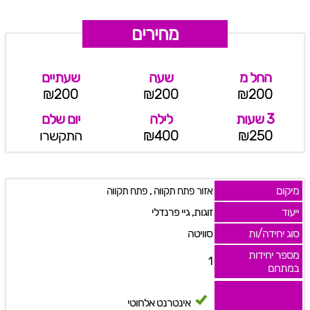
מחירים
החל מ
שעה
שעתיים
₪200
₪200
₪200
3 שעות
לילה
יום שלם
₪250
₪400
התקשרו
מיקום
,
אזור פתח תקווה
פתח תקווה
ייעוד
זוגות, גיי פרנדלי
סוג יחידה/ות
סוויטה
מספר יחידות
1
במתחם
אינטרנט אלחוטי