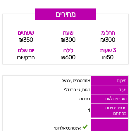
מחירים
החל מ
שעה
שעתיים
₪350
₪300
₪300
3 שעות
לילה
יום שלם
₪50
₪600
התקשרו
מיקום
,
אזור טבריה
יבנאל
ייעוד
זוגות, גיי פרנדלי
סוג יחידה/ות
סוויטה
מספר יחידות
1
במתחם
אינטרנט אלחוטי