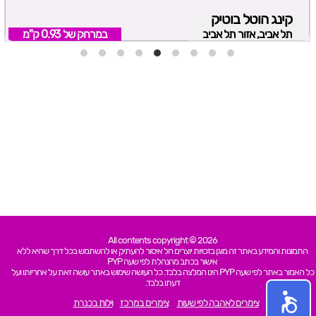
קינג הוטל בוטיק
תל אביב, אזור תל אביב
במרחק של
0.93 ק"מ
All contents copyright © 2026
התמונות והמידע באתר זה מוגן בזכויות יוצרים חל איסור להעתיק או להשתמש בכל דרך שהיא ללא
אישור בכתב מהנהלת לפי שעה PYP
כל האמור באתר לפי שעה PYP הינו המלצה בלבד. כל העושה שימוש באתר עושה זאת על אחריותו ועל
דעתו בלבד.
צימרים לאהבה לפי שעות
צימרים במרכז
וילות בכנרת