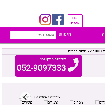
דברו
איתנו
ה
חיפוש:
 בשזור
>> חלום במרום
להזמנה התקשרו:
052-9097333