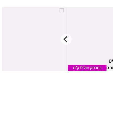
יט
הבקתות של סיון
ור כרמיאל
במרחק של
0 ק"מ
שזור, אזור כרמיאל
במרחק של
0 ק"מ