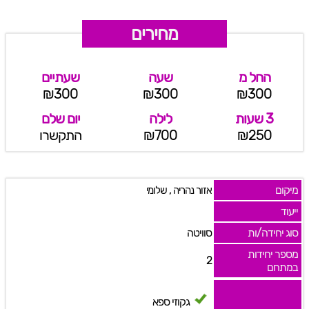
מחירים
החל מ
שעה
שעתיים
₪300
₪300
₪300
3 שעות
לילה
יום שלם
₪250
₪700
התקשרו
מיקום
,
אזור נהריה
שלומי
ייעוד
סוג יחידה/ות
סוויטה
מספר יחידות
2
במתחם
גקוזי ספא