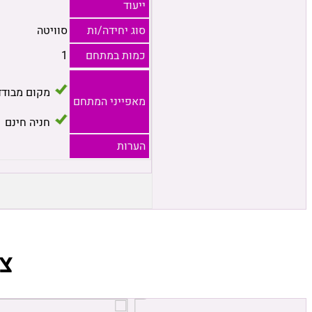
ייעוד
סוג יחידה/ות
סוויטה
כמות במתחם
1
מקום מבודד
מאפייני המתחם
חניה חינם
הערות
צ