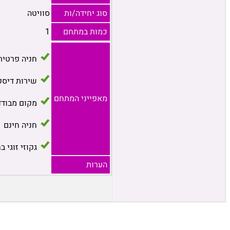
סוג יחידה/ות
סוויטה
כמות במתחם
1
חניה פרטית
שירות דיסק
מאפייני המתחם
מקום מבודד
חניה חינם
גקוזי זוגי ב
הערות