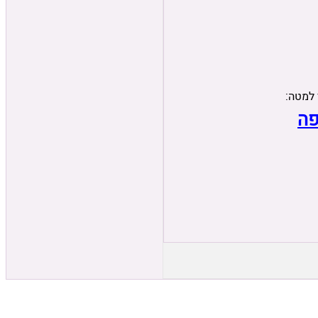
 למטה:
פה