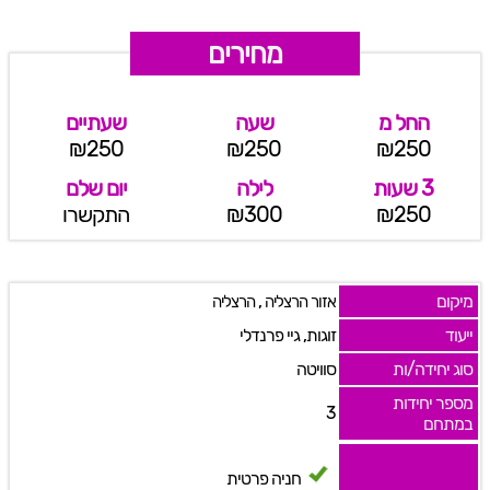
מחירים
החל מ
שעה
שעתיים
₪250
₪250
₪250
3 שעות
לילה
יום שלם
₪250
₪300
התקשרו
מיקום
,
אזור הרצליה
הרצליה
ייעוד
זוגות, גיי פרנדלי
סוג יחידה/ות
סוויטה
מספר יחידות
3
במתחם
חניה פרטית