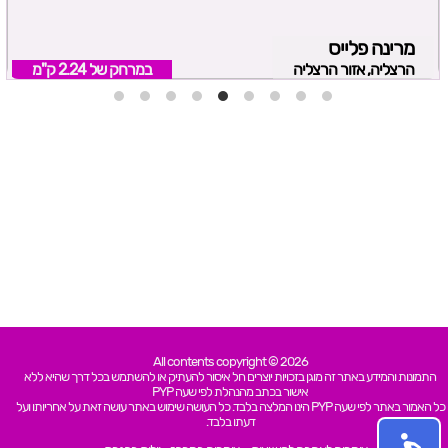
מרינה פלייס
הרצליה, אזור הרצליה
במרחק של
2.24 ק"מ
All contents copyright © 2026
התמונות והמידע באתר זה מוגן בזכויות יוצרים חל איסור להעתיק או להשתמש בכל דרך שהיא ללא
אישור בכתב מהנהלת לפי שעה PYP
כל האמור באתר לפי שעה PYP הינו המלצה בלבד. כל העושה שימוש באתר עושה זאת על אחריותו ועל
דעתו בלבד.