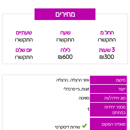
מחירים
החל מ
שעה
שעתיים
התקשרו
התקשרו
התקשרו
3 שעות
לילה
יום שלם
₪300
₪600
התקשרו
מיקום
,
אזור הרצליה
הרצליה
ייעוד
זוגות, גיי פרנדלי
סוג יחידה/ות
סוויטה
מספר יחידות
1
במתחם
מאפייני המקום
שירות דיסקרטי