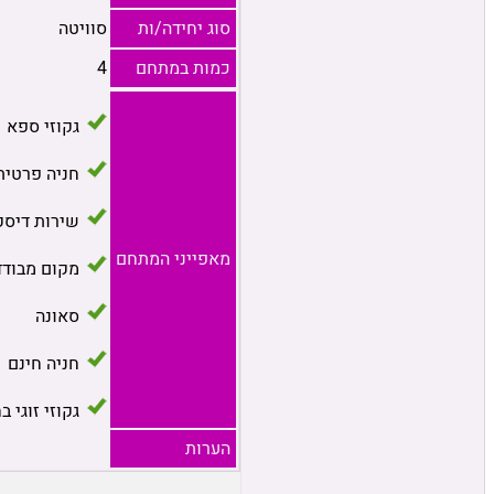
סוג יחידה/ות
סוויטה
כמות במתחם
4
גקוזי ספא
חניה פרטית
שירות דיסק
מאפייני המתחם
מקום מבודד
סאונה
חניה חינם
גקוזי זוגי ב
הערות