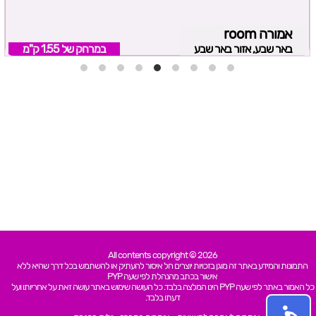
אמורה room
באר שבע, אזור באר שבע
במרחק של
1.55 ק"מ
All contents copyright © 2026
התמונות והמידע באתר זה מוגן בזכויות יוצרים חל איסור להעתיק או להשתמש בכל דרך שהיא ללא
אישור בכתב מהנהלת לפי שעה PYP
כל האמור באתר לפי שעה PYP הינו המלצה בלבד. כל העושה שימוש באתר עושה זאת על אחריותו ועל
דעתו בלבד.