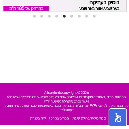
בוטיק בעתיקה
באר שבע, אזור באר שבע
במרחק של
1.85 ק"מ
All contents copyright © 2026
התמונות והמידע באתר זה מוגן בזכויות יוצרים חל איסור להעתיק או להשתמש בכל דרך שהיא ללא
אישור בכתב מהנהלת לפי שעה PYP
כל האמור באתר לפי שעה PYP הינו המלצה בלבד. כל העושה שימוש באתר עושה זאת על אחריותו ועל
דעתו בלבד.
צימרים לאהבה לפי שעות
צימרים במרכז
וילות בכנרת