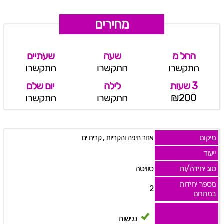
מחירים
החל מ
שעה
שעתיים
התקשרו
התקשרו
התקשרו
3 שעות
לילה
יום שלם
₪200
התקשרו
התקשרו
מיקום
,
אזור חיפה והקריות
קרית ים
ייעוד
סוג יחידה/ות
סוויטה
מספר יחידות
2
במתחם
נגישות