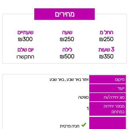
מחירים
החל מ
שעה
שעתיים
₪300
₪250
₪250
3 שעות
לילה
יום שלם
₪350
₪500
התקשרו
מיקום
,
אזור באר שבע
באר שבע
ייעוד
סוג יחידה/ות
סוויטה
מספר יחידות
1
במתחם
חניה פרטית