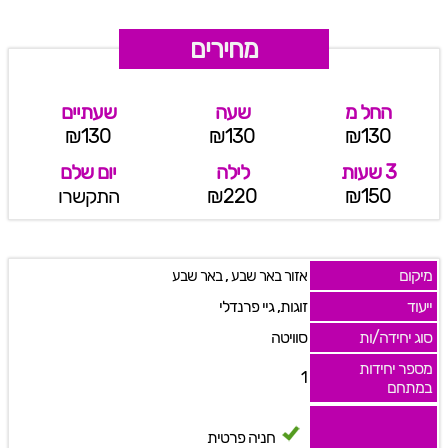
מחירים
החל מ
שעה
שעתיים
₪130
₪130
₪130
3 שעות
לילה
יום שלם
₪150
₪220
התקשרו
מיקום
,
אזור באר שבע
באר שבע
ייעוד
זוגות, גיי פרנדלי
סוג יחידה/ות
סוויטה
מספר יחידות
1
במתחם
חניה פרטית