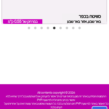
סוויטה בכפר
באר שבע, אזור באר שבע
במרחק של
0.55 ק"מ
All contents copyright © 2026
התמונות והמידע באתר זה מוגן בזכויות יוצרים חל איסור להעתיק או להשתמש בכל דרך שהיא ללא
אישור בכתב מהנהלת לפי שעה PYP
כל האמור באתר לפי שעה PYP הינו המלצה בלבד. כל העושה שימוש באתר עושה זאת על אחריותו ועל
דעתו בלבד.