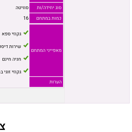
סוג יחידה/ות
סוויטה
כמות במתחם
16
גקוזי ספא
שירות דיסק
מאפייני המתחם
חניה חינם
גקוזי זוגי ב
הערות
צ