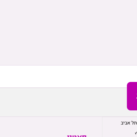
תל אביב
י