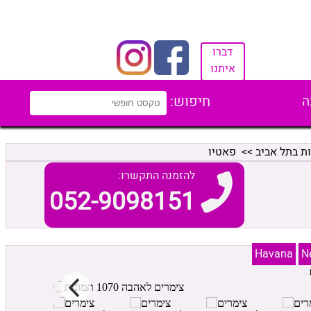
דברו
איתנו
ה
חיפוש:
ת בתל אביב
>> פאטיו
להזמנה התקשרו:
052-9098151
Havana
N