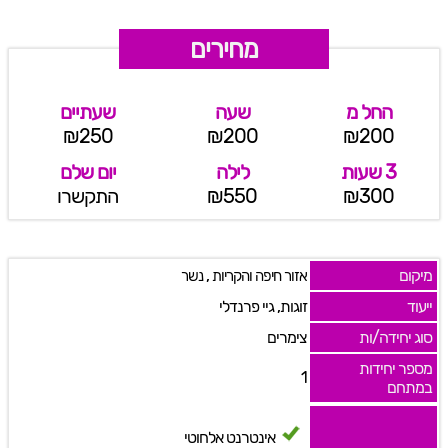
מחירים
החל מ
שעה
שעתיים
₪250
₪200
₪200
3 שעות
לילה
יום שלם
₪300
₪550
התקשרו
מיקום
,
אזור חיפה והקריות
נשר
ייעוד
זוגות, גיי פרנדלי
סוג יחידה/ות
צימרים
מספר יחידות
1
במתחם
אינטרנט אלחוטי