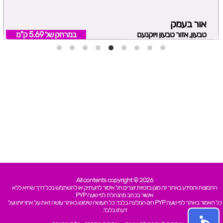
אור בעמק
טבעון, אזור טבעון ויוקנעם
במרחק של
5.69 ק"מ
All contents copyright © 2026
התמונות והמידע באתר זה מוגן בזכויות יוצרים חל איסור להעתיק או להשתמש בכל דרך שהיא ללא
אישור בכתב מהנהלת לפי שעה PYP
כל האמור באתר לפי שעה PYP הינו המלצה בלבד. כל העושה שימוש באתר עושה זאת על אחריותו ועל
דעתו בלבד.