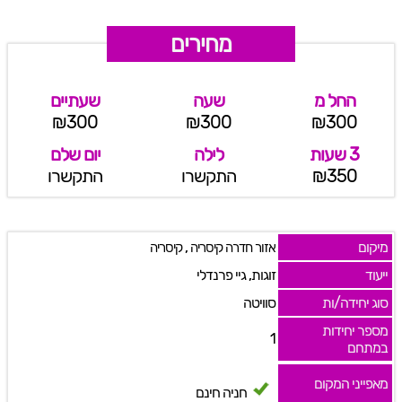
מחירים
החל מ
שעה
שעתיים
₪300
₪300
₪300
3 שעות
לילה
יום שלם
₪350
התקשרו
התקשרו
מיקום
,
אזור חדרה קיסריה
קיסריה
ייעוד
זוגות, גיי פרנדלי
סוג יחידה/ות
סוויטה
מספר יחידות
1
במתחם
מאפייני המקום
חניה חינם