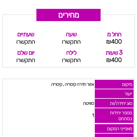
מחירים
החל מ
שעה
שעתיים
₪400
התקשרו
התקשרו
3 שעות
לילה
יום שלם
₪400
התקשרו
התקשרו
מיקום
,
אזור חדרה קיסריה
קיסריה
ייעוד
סוג יחידה/ות
סוויטה
מספר יחידות
1
במתחם
מאפייני המקום