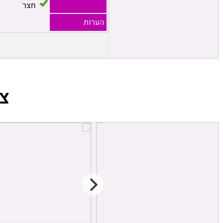
חצר
הערות
צ