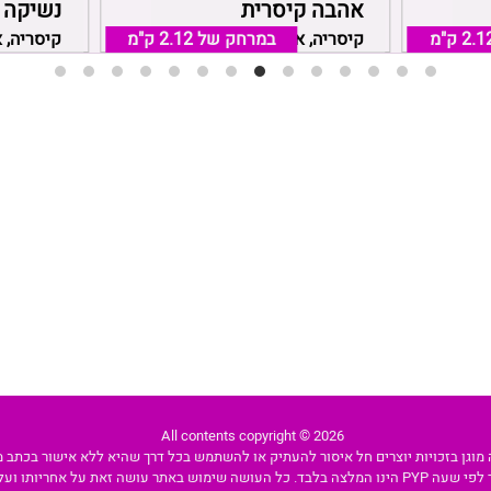
אהבה קיסרית
נשיקה 
ה
2.1 ק"מ
במרחק של
קיסריה, אזור חדרה קיסריה
2.12 ק"מ
קיסריה, 
All contents copyright © 2026
מוגן בזכויות יוצרים חל איסור להעתיק או להשתמש בכל דרך שהיא ללא אישור בכתב מה
 באתר עושה זאת על אחריותו ועל דעתו בלבד.