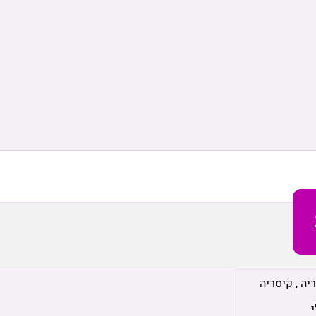
יה
,
קיסריה
י