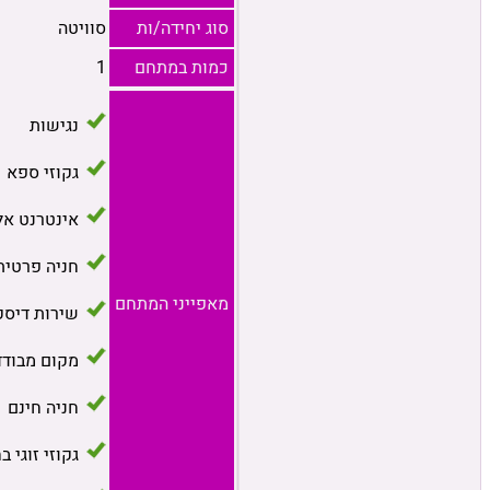
סוג יחידה/ות
סוויטה
כמות במתחם
1
נגישות
גקוזי ספא
אינטרנט אל
חניה פרטית
מאפייני המתחם
שירות דיסק
מקום מבודד
חניה חינם
גקוזי זוגי ב